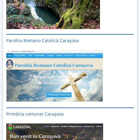
Parohia Romano Catolică Carașova
Primăria comunei Carașova