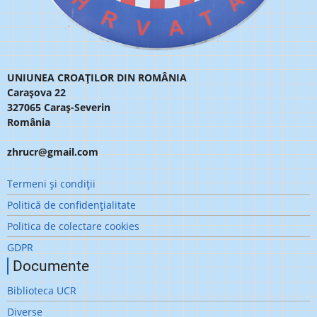
UNIUNEA CROAȚILOR DIN ROMÂNIA
Carașova 22
327065 Caraș-Severin
România
zhrucr@gmail.com
Meniu
Termeni şi condiţii
subsol
Politică de confidenţialitate
Politica de colectare cookies
GDPR
Documente
Biblioteca UCR
Diverse