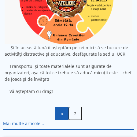
Și în această lună îi așteptăm pe cei mici să se bucure de
activități distractive și educative, desfășurate la sediul UCR.
Transportul și toate materialele sunt asigurate de
organizatori, așa că tot ce trebuie să aducă micuții este... chef
de joacă și de învățat!
Vă așteptăm cu drag!
Pagina
Paginație
‹‹
2
anterioară
Mai multe articole...