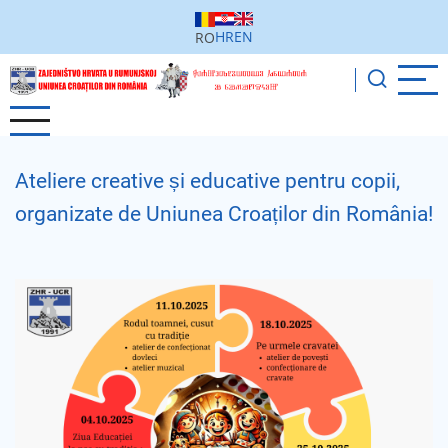
Sari
la
HR
EN
RO
conținutul
principal
Ateliere creative și educative pentru copii,
organizate de Uniunea Croaților din România!