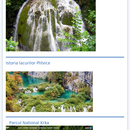
Istoria lacurilor Plitvice
Imagine
Parcul National Krka
Imagine