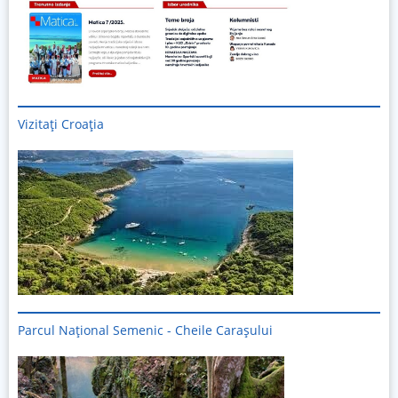
Vizitați
Croația
Parcul Național Semenic - Cheile Carașului
Imagine