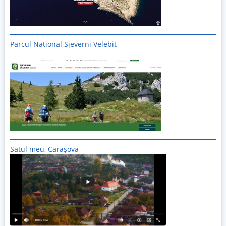
Parcul National Sjeverni Velebit
Imagine
Satul meu, Carașova