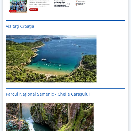
Vizitați
Croația
Parcul Național Semenic - Cheile Carașului
Imagine