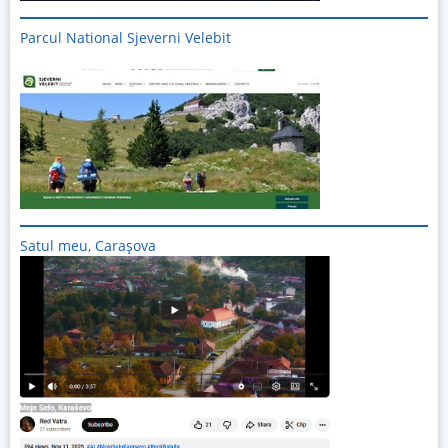
Parcul National Sjeverni Velebit
Imagine
Satul meu, Carașova