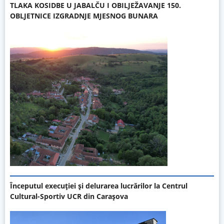
TLAKA KOSIDBE U JABALČU I OBILJEŽAVANJE 150.
OBLJETNICE IZGRADNJE MJESNOG BUNARA
Începutul execuției și delurarea lucrărilor la Centrul
Cultural-Sportiv UCR din Carașova