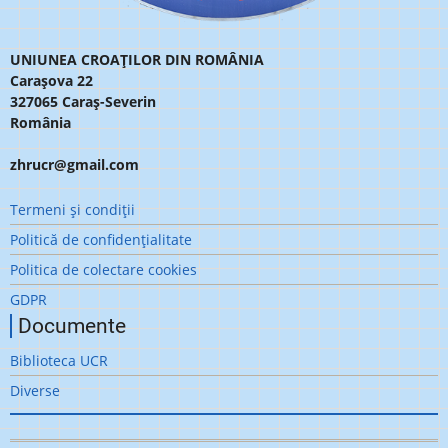
UNIUNEA CROAȚILOR DIN ROMÂNIA
Carașova 22
327065 Caraș-Severin
România
zhrucr@gmail.com
Meniu
Termeni şi condiţii
subsol
Politică de confidenţialitate
Politica de colectare cookies
GDPR
Documente
Biblioteca UCR
Diverse