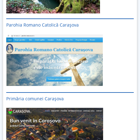
Parohia Romano Catolică Carașova
Primăria comunei Carașova