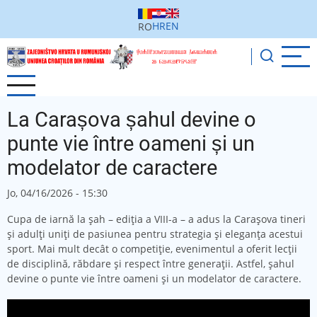
Sari
la
HR
EN
RO
conținutul
principal
La Carașova șahul devine o
punte vie între oameni și un
modelator de caractere
Jo, 04/16/2026 - 15:30
Cupa de iarnă la șah – ediția a VIII-a – a adus la Carașova tineri
și adulți uniți de pasiunea pentru strategia și eleganța acestui
sport. Mai mult decât o competiție, evenimentul a oferit lecții
de disciplină, răbdare și respect între generații. Astfel, șahul
devine o punte vie între oameni și un modelator de caractere.