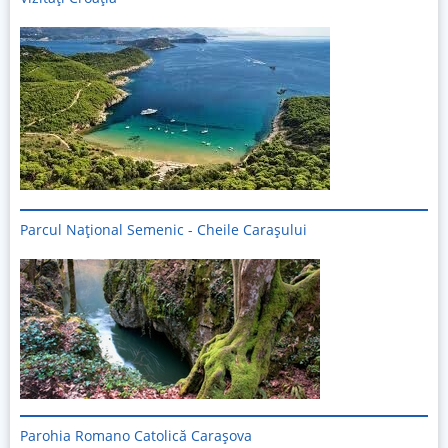
Parcul Național Semenic - Cheile Carașului
Imagine
Parohia Romano Catolică Carașova