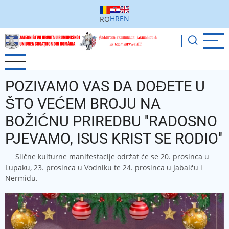
Sari
la
HR
EN
RO
conținutul
principal
POZIVAMO VAS DA DOĐETE U
ŠTO VEĆEM BROJU NA
BOŽIĆNU PRIREDBU ''RADOSNO
PJEVAMO, ISUS KRIST SE RODIO''
Slične kulturne manifestacije održat će se 20. prosinca u
Lupaku, 23. prosinca u Vodniku te 24. prosinca u Jabalču i
Nermiđu.