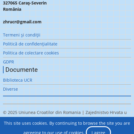
327065 Caraș-Severin
România
zhrucr@gmail.com
Meniu
Termeni şi condiţii
subsol
Politică de confidenţialitate
Politica de colectare cookies
GDPR
Documente
Biblioteca UCR
Diverse
© 2025 Uniunea Croatilor din Romania | Zajednistvo Hrvata u
Rumunjskoj, All rights reserved.
This site uses cookies. By continuing to browse the site you are
Realizat de
LIDER DESIGN
agreeing to our use of cookies.
I agree