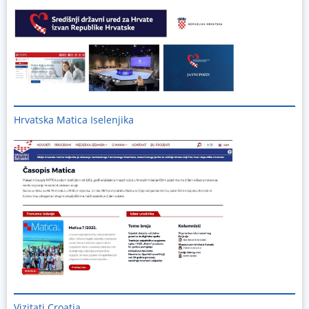
Hrvatska Matica Iselenjika
Vizitați
Croația